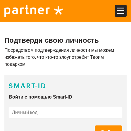
EST
RUS
Подтверди свою личность
Главная
Посредством подтверждения личности мы можем
избежать того, что кто-то злоупотребит Твоим
Предложения
подарком.
Kарта Partner
Подарочная карта Partner
Войти с помощью Smart-ID
Купить подарочную карту
О подарочной карте