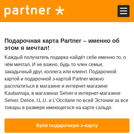
EST
RUS
Подарочная карта Partner – именно об
Главная
этом я мечтал!
Kаждый получатель подарка найдёт себе именно то, о
Предложения
чём мечтал. И не важно, будь то член семьи,
закадычный друг, коллега или клиент. Подарочной
Kарта Partner
картой и подарочной э-картой Partner можно
расплатиться в магазине и интернет-магазине
Подарочная карта Partner
Kaubamaja, в магазинах Selver и интернет-магазине
Selver, Delice, I.L.U. и L’Occitane по всей Эстонии за все
Купить подарочную карту
товары в размере имеющегося на карте сальдо.
О подарочной карте
Купи подарочную э-карту