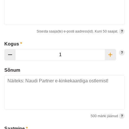
Sisesta saaja(te) e-posti aadress(id). Kuni 50 saajat.
?
Kogus
*
?
Sõnum
500
märki jäänud
?
Saatmine
*