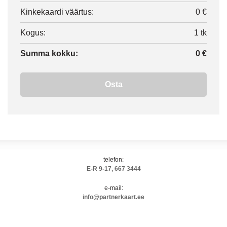
Kinkekaardi väärtus:
0
€
Kogus:
1
tk
Summa kokku:
0
€
Osta
telefon:
E-R 9-17, 667 3444
e-mail:
info@partnerkaart.ee