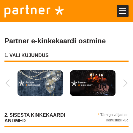
EST
RUS
Partner e-kinkekaardi ostmine
Avaleht
1. VALI KUJUNDUS
Soodustused
Partnerkaart
Partner kinkekaart
Osta kinkekaart
2. SISESTA KINKEKAARDI
*
Tärniga väljad on
Loe lähemalt
ANDMED
kohustuslikud