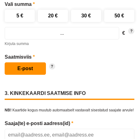
Ärikliendile
Vali summa
*
Saldo ja kehtivus
?
Ostukorv
€
Kirjuta summa
header.m-pocket
Saatmisviis
*
?
ISETEENINDUS
3. KINKEKAARDI SAATMISE INFO
NB!
Kaartide kogus muutub automaatselt vastavalt sisestatud saajate arvule!
Saaja(te) e-posti aadress(id)
*